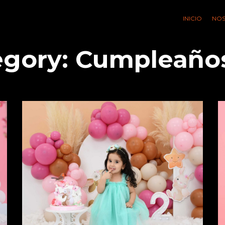
INICIO
NO
egory:
Cumpleaños