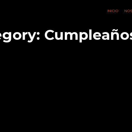
INICIO
NO
egory:
Cumpleaño